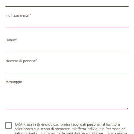
Indirizzo e-mail
Datum
agosto 2026
Lu
Ma
Me
Gi
Ve
Sa
Do
Numero di persone
27
28
29
30
31
1
2
3
4
5
6
7
8
9
Messaggio
11
12
13
14
15
16
10
17
18
19
20
21
22
23
24
25
26
27
28
29
30
31
1
2
3
4
5
6
ORA Krasa in Brkinov, d.o.o. fornirà i suoi dati personali al fornitore
selezionato allo scopo di preparare un'offerta individuale. Per maggiori
informazioni sul trattamento dei suoi dati personali consultare la nostra