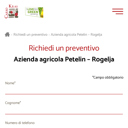
Vai
Vai
al
alla
contenuto
navigazione
Azienda agricola Petelin – Rogelja
>
Richiedi un preventivo
>
Richiedi un preventivo
Azienda agricola Petelin – Rogelja
Campo obbligatorio
Nome
Cognome
Numero di telefono