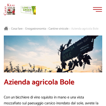
Vai
Vai
al
alla
contenuto
navigazione
Cosa fare
Enogastronomia
Cantine vinicole
Azienda agricola Bole
>
>
>
>
Azienda agricola Bole
Con un bicchiere di vino squisito in mano e una vista
mozzafiato sul paesaggio carsico inondato dal sole, avrete la