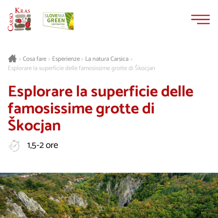
Vai
Vai
al
alla
contenuto
navigazione
Cosa fare
Esperienze
La natura Carsica
>
>
>
>
Esplorare la superficie delle famosissime grotte di Škocjan
Esplorare la superficie delle
famosissime grotte di
Škocjan
1,5-2 ore