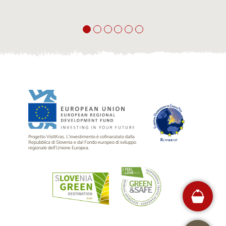
Progetto VisitKras. L’investimento è cofinanziato dalla
Repubblica di Slovenia e dal Fondo europeo di sviluppo
regionale dell’Unione Europea.