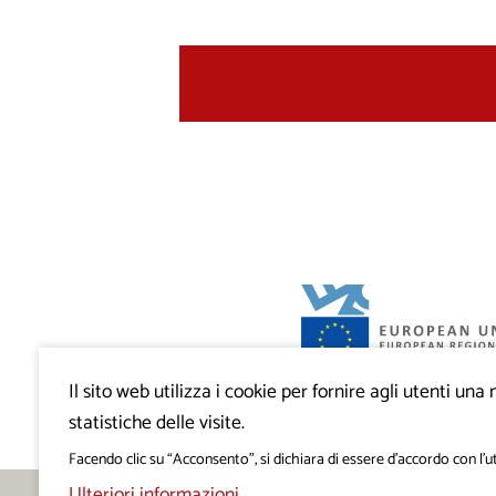
Il sito web utilizza i cookie per fornire agli utenti un
Progetto VisitKras. L’investimento è cofin
Repubblica di Slovenia e dal Fondo europ
statistiche delle visite.
regionale dell’Unione Europea.
Facendo clic su “Acconsento”, si dichiara di essere d’accordo con l’ut
Ulteriori informazioni