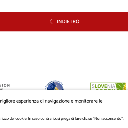
INDIETRO
a migliore esperienza di navigazione e monitorare le
anziato dalla
eo di sviluppo
ilizzo dei cookie. In caso contrario, si prega di fare clic su “Non acconsento”.