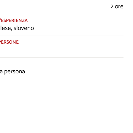
2 ore
’ESPERIENZA
nglese, sloveno
PERSONE
/a persona