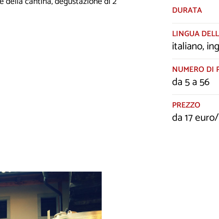
e della cantina, degustazione di 2
DURATA
LINGUA DELL
italiano, i
NUMERO DI 
da 5 a 56
PREZZO
da 17 euro