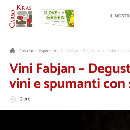
IL NOST
>
Cosa fare
>
Esperienze
>
Vini Fabjan – Degustazione di vini e spum
Vini Fabjan – Degust
vini e spumanti con
2 ore