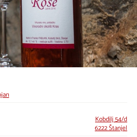
bjan
Kobdilj 54/d
6222 Štanjel