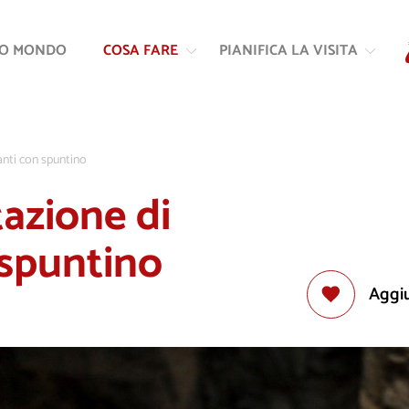
Vai
Vai
al
alla
RO MONDO
COSA FARE
PIANIFICA LA VISITA
contenuto
navigazione
anti con spuntino
azione di
 spuntino
Aggiu