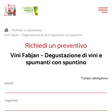
Vai
Vai
al
alla
contenuto
navigazione
>
Richiedi un preventivo
>
Vini Fabjan – Degustazione di vini e spumanti con spuntino
Richiedi un preventivo
Vini Fabjan – Degustazione di vini e
spumanti con spuntino
Campo obbligatorio
Nome
Cognome