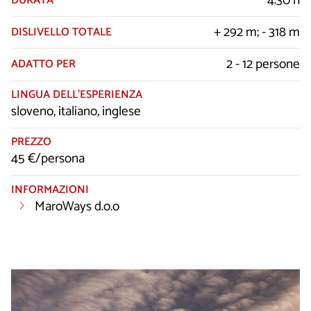
4:30 h
DURATA
+ 292 m; - 318 m
DISLIVELLO TOTALE
2 - 12 persone
ADATTO PER
LINGUA DELL’ESPERIENZA
sloveno, italiano, inglese
PREZZO
45 €/persona
INFORMAZIONI
MaroWays d.o.o