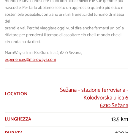
mondo e farvi conoscere i suoi fiori all’occhiello e le sue gemme più
nascoste. Per farlo abbiamo scelto un approccio quanto più etico e
sostenibile possibile, contrario ai ritmi frenetici del turismo di massa
del
prendi e vai. Perché viaggiare oggi vuol dire anche fermarsi un po' a
rifiatare per prendersi il tempo di ascoltare ciò che il mondo che ci
circonda ha da dirci.
MaroWays d.o.o, Kraška ulica 2, 6210 Sežana,
experiences@maroways.com
Sežana – stazione ferroviaria -
LOCATION
Kolodvorska ulica 6
6210 Sežana
13,5 km
LUNGHEZZA