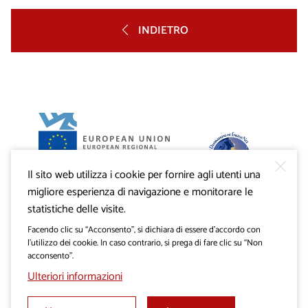
INDIETRO
Il sito web utilizza i cookie per fornire agli utenti una
Progetto VisitKras. L’investimento è cofinanziato dalla
Repubblica di Slovenia e dal Fondo europeo di sviluppo
migliore esperienza di navigazione e monitorare le
regionale dell’Unione Europea.
statistiche delle visite.
Facendo clic su “Acconsento”, si dichiara di essere d’accordo con
l’utilizzo dei cookie. In caso contrario, si prega di fare clic su “Non
acconsento”.
Ulteriori informazioni