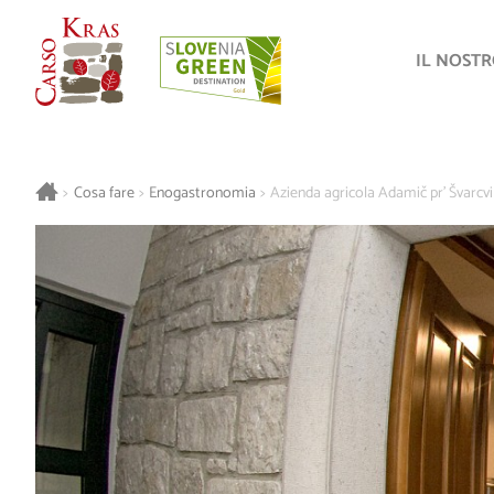
IL NOST
>
Cosa fare
>
Enogastronomia
>
Azienda agricola Adamič pr’ Švarcv