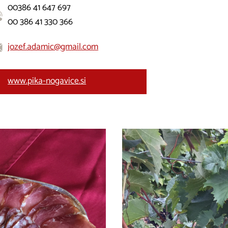
00386 41 647 697
00 386 41 330 366
jozef.adamic@gmail.com
www.pika-nogavice.si