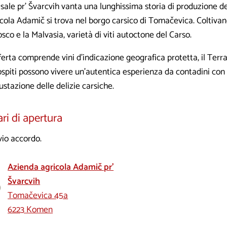
asale pr’ Švarcvih vanta una lunghissima storia di produzione de
icola Adamič si trova nel borgo carsico di Tomačevica. Coltiva
sco e la Malvasia, varietà di viti autoctone del Carso.
ferta comprende vini d’indicazione geografica protetta, il Terr
ospiti possono vivere un’autentica esperienza da contadini con 
stazione delle delizie carsiche.
ri di apertura
vio accordo.
Azienda agricola Adamič pr’
Švarcvih
Tomačevica 45a
6223 Komen