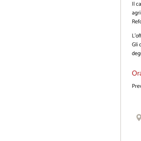
Il c
agr
Refo
L’of
Gli 
degu
Ora
Pre