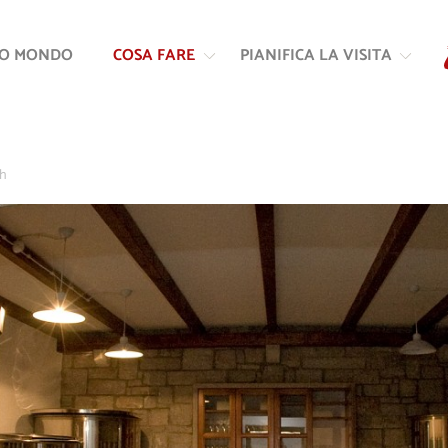
Vai
Vai
al
alla
RO MONDO
COSA FARE
PIANIFICA LA VISITA
contenuto
navigazione
ih