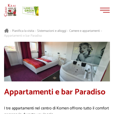
Vai
Vai
al
alla
contenuto
navigazione
Pianifica la visita
Sistemazioni e alloggi
Camere e appartamenti
>
>
>
>
Appartamenti e bar Paradiso
Appartamenti e bar Paradiso
I tre appartamenti nel centro di Komen offrono tutto il comfort