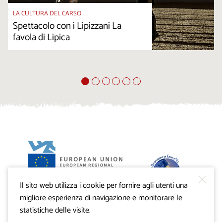
LA CULTURA DEL CARSO
Spettacolo con i Lipizzani La
favola di Lipica
Il sito web utilizza i cookie per fornire agli utenti una
Progetto VisitKras. L’investimento è cofinanziato dalla
Repubblica di Slovenia e dal Fondo europeo di sviluppo
migliore esperienza di navigazione e monitorare le
regionale dell’Unione Europea.
statistiche delle visite.