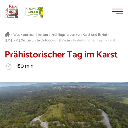
Zum
Zur
Inhalt
Navigation
springen
springen
Was kann man hier tun
Frühlingsfarben von Karst und Brkini
>
>
>
15.04. – 05.06. Geführte Outdoor-Erlebnisse
Prähistorischer Tag im Karst
>
Prähistorischer Tag im Karst
180 min