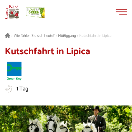
Zum
Zur
Inhalt
Navigation
springen
springen
Müßiggang
Kutschfahrt in Lipica
>
Wie fühlen Sie sich heute?
>
>
Kutschfahrt in Lipica
1 Tag