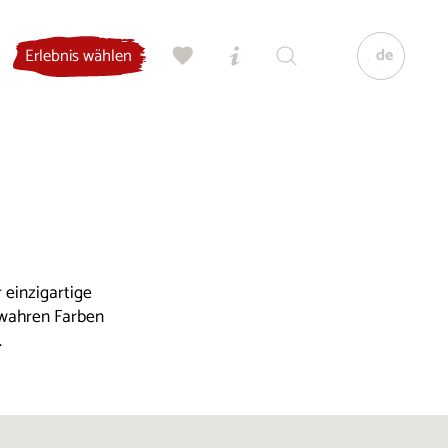
de
Erlebnis wählen
 einzigartige
 wahren Farben
.