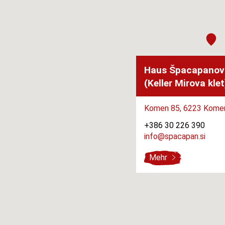
Haus Špacapanov
(Keller Mirova klet
Komen 85,
6223 Kome
+386 30 226 390
info@spacapan.si
Mehr