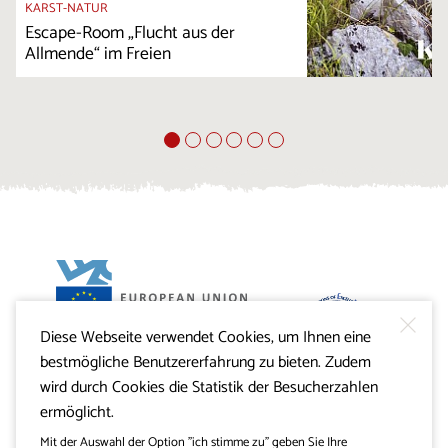
KARST-NATUR
Escape-Room „Flucht aus der
Allmende“ im Freien
Diese Webseite verwendet Cookies, um Ihnen eine
Projekt Visitkras. Die Investition wird von der Republik
bestmögliche Benutzererfahrung zu bieten. Zudem
Slowenien und von der Europäischen Union aus dem
Europäischen Fonds für regionale Entwicklung
wird durch Cookies die Statistik der Besucherzahlen
mitfinanziert.
ermöglicht.
Mit der Auswahl der Option "ich stimme zu" geben Sie Ihre