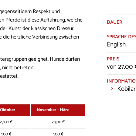
, gegenseitigem Respekt und
 Pferde ist diese Aufführung, welche
DAUER
 der Kunst der klassischen Dressur
sie die herzliche Verbindung zwischen
SPRACHE DES
English
PREIS
 Altersgruppen geeignet. Hunde dürfen
von 27,00 
, nicht betreten.
estattet.
INFORMATI
Kobilar
– Oktober
November – März
27,00 €
24,00 €
1,00 €
1,00 €