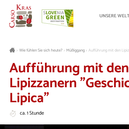
UNSERE WEL
>
Wie fühlen Sie sich heute?
>
Müßiggang
>
Aufführung mit den Lipi
Aufführung mit den
Lipizzanern "Geschi
Lipica"
ca. 1 Stunde