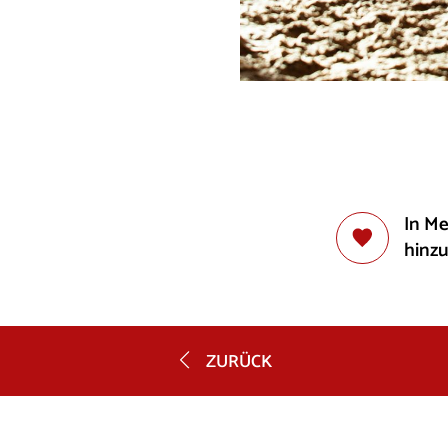
In M
hinz
ZURÜCK