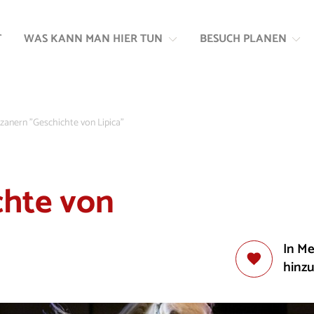
Zum
Zur
Inhalt
Navigation
T
WAS KANN MAN HIER TUN
BESUCH PLANEN
springen
springen
zzanern "Geschichte von Lipica"
chte von
In M
hinz