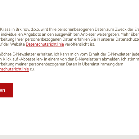
1
12
13
14
15
16
8
19
20
21
22
23
5
26
27
28
29
30
rasa in Brkinov, d.o.o. wird Ihre personenbezogenen Daten zum Zweck der Er
 individuellen Angebots an den ausgewählten Anbieter weitergeben. Mehr über
1
2
3
4
5
6
rbeitung Ihrer personenbezogenen Daten erfahren Sie in unserer Datenschutze
uf der Website
Datenschutzrichtlinie
veröffentlicht ist.
öchte E-Newsletter erhalten. Ich kann mich vom Erhalt der E-Newsletter jede
 Klick auf »Abbestellen« in einem von den E-Newslettern abmelden. Ich stim
rbeitung meiner personenbezogenen Daten in Übereinstimmung dem
schutzrichtlinie
zu.