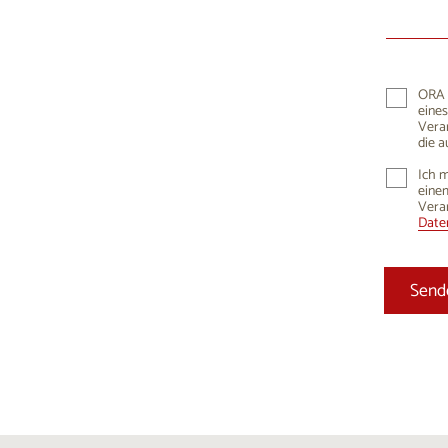
10
1
17
1
24
2
ORA K
eines
31
Vera
die a
Ich m
einem
Vera
Daten