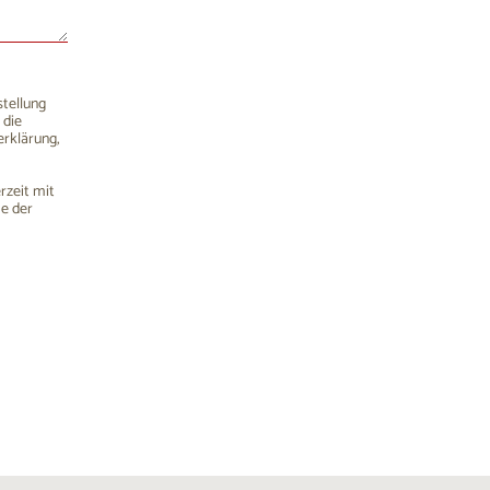
stellung
 die
rklärung,
rzeit mit
me der