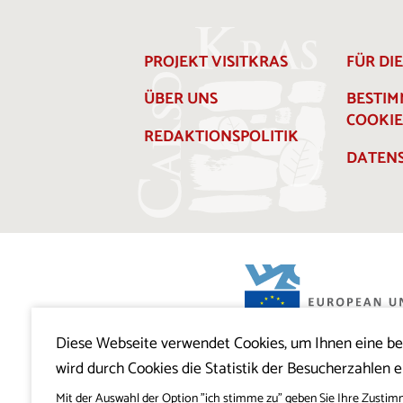
PROJEKT VISITKRAS
FÜR DI
ÜBER UNS
BESTI
COOKIE
REDAKTIONSPOLITIK
DATENS
Diese Webseite verwendet Cookies, um Ihnen eine b
Projekt Visitkras. Die Investition wird von
wird durch Cookies die Statistik der Besucherzahlen e
Slowenien und von der Europäischen U
Europäischen Fonds für regionale Entwi
mitfinanziert.
Mit der Auswahl der Option "ich stimme zu" geben Sie Ihre Zustim