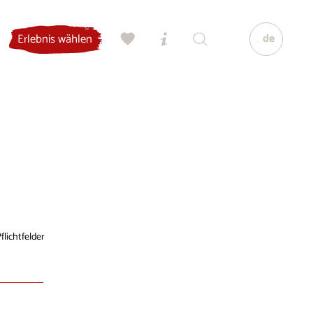
de
Erlebnis wählen
flichtfelder