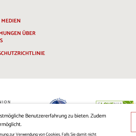
E MEDIEN
MMUNGEN ÜBER
S
CHUTZRICHTLINIE
estmögliche Benutzererfahrung zu bieten. Zudem
 der Republik
rmöglicht.
nion aus dem
cklung
mung zur Verwendung von Cookies. Falls Sie damit nicht