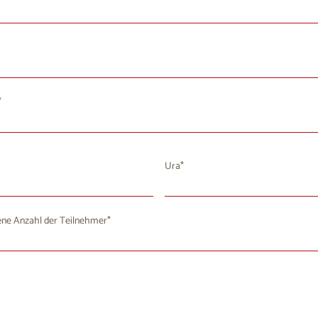
Ura
August 2026
ne Anzahl der Teilnehmer
i
Mi
Do
Fr
Sa
So
8
29
30
31
1
2
4
5
6
7
9
8