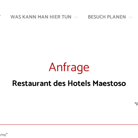
Zum
Zur
Inhalt
Navigation
T
WAS KANN MAN HIER TUN
BESUCH PLANEN
springen
springen
Anfrage
Restaurant des Hotels Maestoso
P
ame