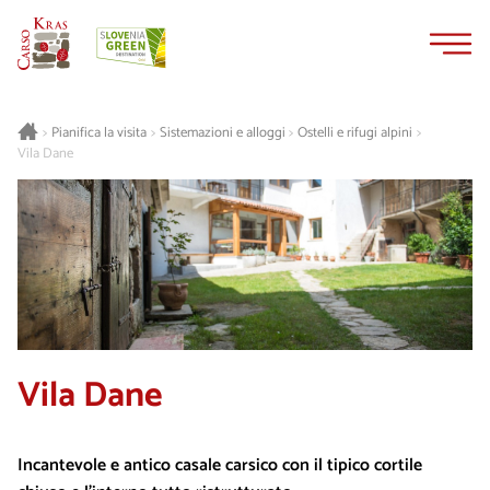
Vai
Vai
al
alla
contenuto
navigazione
Pianifica la visita
Sistemazioni e alloggi
Ostelli e rifugi alpini
>
>
>
>
Vila Dane
Vila Dane
Incantevole e antico casale carsico con il tipico cortile