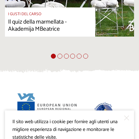
I GUSTI DEL CARSO
Il quiz della marmellata -
Akademija MBeatrice
Il sito web utilizza i cookie per fornire agli utenti una
Progetto VisitKras. L’investimento è cofinanziato dalla
Repubblica di Slovenia e dal Fondo europeo di sviluppo
migliore esperienza di navigazione e monitorare le
regionale dell’Unione Europea.
statistiche delle visite.