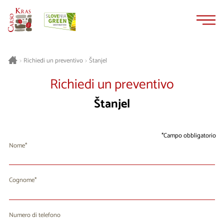
Vai
Vai
al
alla
contenuto
navigazione
Štanjel
>
Richiedi un preventivo
>
Richiedi un preventivo
Štanjel
Campo obbligatorio
Nome
Cognome
Numero di telefono