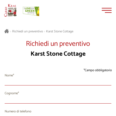
Vai
Vai
al
alla
contenuto
navigazione
Karst Stone Cottage
>
Richiedi un preventivo
>
Richiedi un preventivo
Karst Stone Cottage
Campo obbligatorio
Nome
Cognome
Numero di telefono