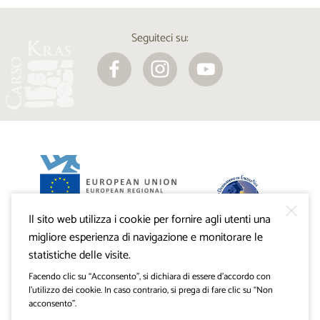
Seguiteci su:
Il sito web utilizza i cookie per fornire agli utenti una
Progetto VisitKras. L’investimento è cofinanziato dalla
Repubblica di Slovenia e dal Fondo europeo di sviluppo
migliore esperienza di navigazione e monitorare le
regionale dell’Unione Europea.
statistiche delle visite.
Facendo clic su “Acconsento”, si dichiara di essere d’accordo con
l’utilizzo dei cookie. In caso contrario, si prega di fare clic su “Non
acconsento”.