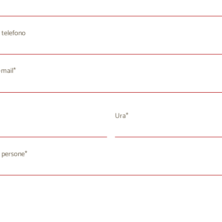
 telefono
-mail
Ura
agosto 2026
 persone
a
Me
Gi
Ve
Sa
Do
8
29
30
31
1
2
4
5
7
8
9
6