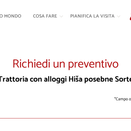
Vai
Vai
al
alla
RO MONDO
COSA FARE
PIANIFICA LA VISITA
contenuto
navigazione
Richiedi un preventivo
Trattoria con alloggi Hiša posebne Sort
Campo ob