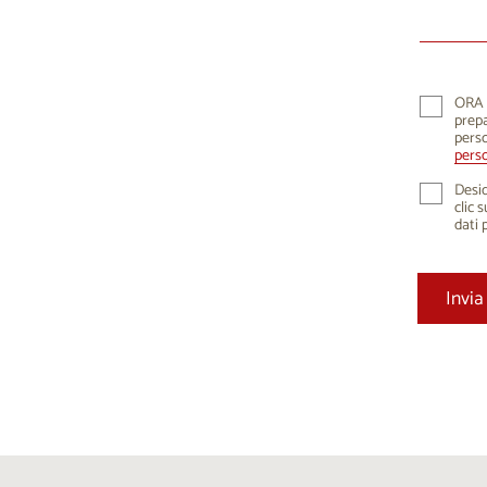
10
1
17
1
24
2
ORA K
prepa
31
perso
perso
Desid
clic 
dati 