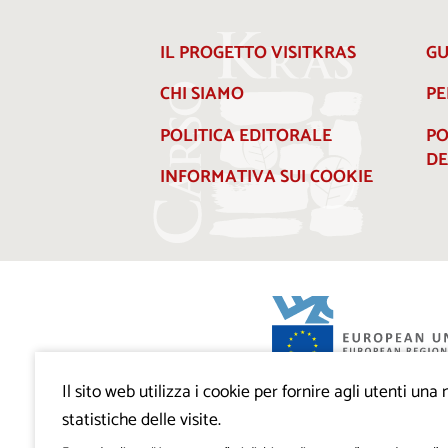
IL PROGETTO VISITKRAS
GU
CHI SIAMO
PE
POLITICA EDITORALE
PO
DE
INFORMATIVA SUI COOKIE
Il sito web utilizza i cookie per fornire agli utenti un
Progetto VisitKras. L’investimento è cofin
Repubblica di Slovenia e dal Fondo europ
statistiche delle visite.
regionale dell’Unione Europea.