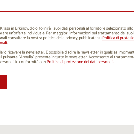
1
12
13
14
15
16
8
19
20
21
22
23
5
26
27
28
29
30
rasa in Brkinov, d.o.o. fornirà i suoi dati personali al fornitore selezionato all
rare un'offerta individuale. Per maggiori informazioni sul trattamento dei suoi
1
2
3
4
5
6
nali consultare la nostra politica della privacy, pubblicata su
Politica di protezi
nali.
ero ricevere la newsletter. È possibile disdire la newsletter in qualsiasi mome
sul pulsante “Annulla” presente in tutte le newsletter. Acconsento al trattament
personali in conformità con
Politica di protezione dei dati personali.