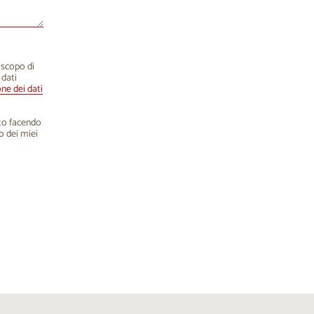
o scopo di
 dati
one dei dati
nto facendo
o dei miei