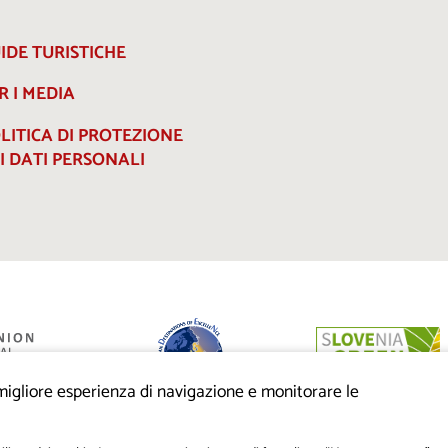
IDE TURISTICHE
R I MEDIA
LITICA DI PROTEZIONE
I DATI PERSONALI
a migliore esperienza di navigazione e monitorare le
anziato dalla
eo di sviluppo