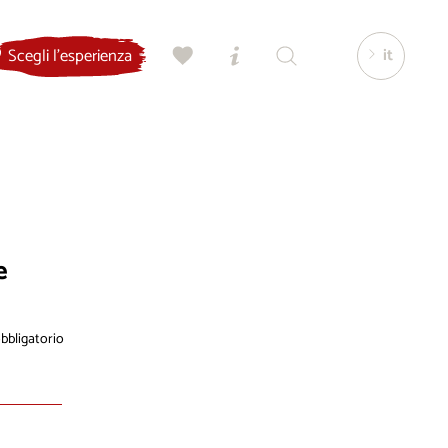
it
Scegli l'esperienza
e
bligatorio