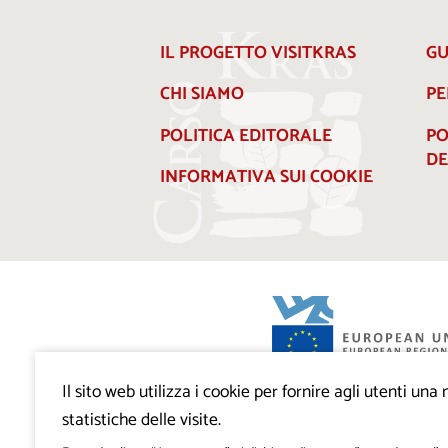
IL PROGETTO VISITKRAS
GU
CHI SIAMO
PE
POLITICA EDITORALE
PO
DE
INFORMATIVA SUI COOKIE
Il sito web utilizza i cookie per fornire agli utenti un
Progetto VisitKras. L’investimento è cofin
Repubblica di Slovenia e dal Fondo europ
statistiche delle visite.
regionale dell’Unione Europea.