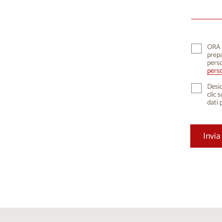
10
1
17
1
24
2
ORA K
prepa
31
perso
perso
Desid
clic 
dati 