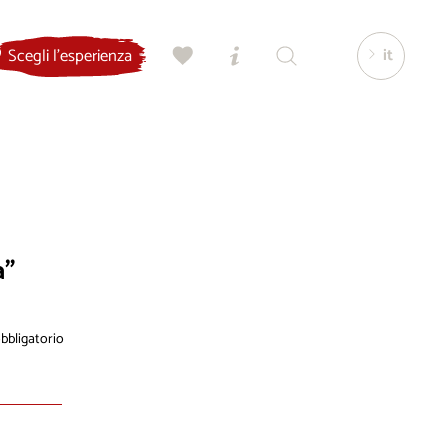
it
Scegli l'esperienza
a”
bligatorio