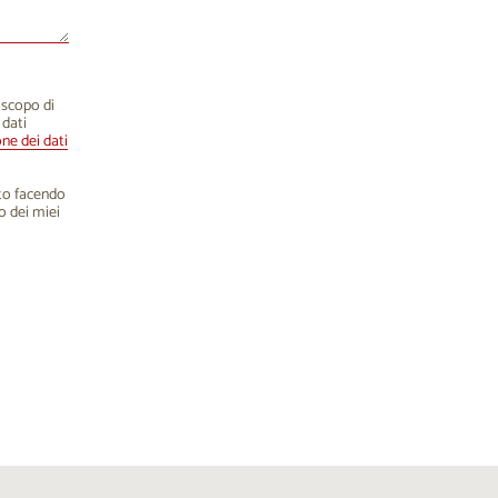
o scopo di
 dati
one dei dati
nto facendo
o dei miei