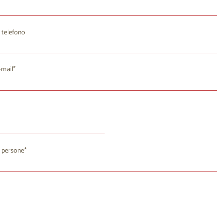
 telefono
-mail
agosto 2026
 persone
a
Me
Gi
Ve
Sa
Do
8
29
30
31
1
2
4
5
6
7
9
8