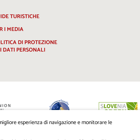
IDE TURISTICHE
R I MEDIA
LITICA DI PROTEZIONE
I DATI PERSONALI
a migliore esperienza di navigazione e monitorare le
anziato dalla
eo di sviluppo