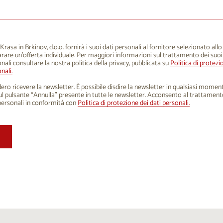
1
12
13
14
15
16
8
19
20
21
22
23
5
26
27
28
29
30
rasa in Brkinov, d.o.o. fornirà i suoi dati personali al fornitore selezionato all
rare un'offerta individuale. Per maggiori informazioni sul trattamento dei suoi
1
2
3
4
5
6
nali consultare la nostra politica della privacy, pubblicata su
Politica di protezi
nali.
ero ricevere la newsletter. È possibile disdire la newsletter in qualsiasi mome
sul pulsante “Annulla” presente in tutte le newsletter. Acconsento al trattament
personali in conformità con
Politica di protezione dei dati personali.