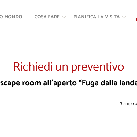
Vai
Vai
al
alla
RO MONDO
COSA FARE
PIANIFICA LA VISITA
contenuto
navigazione
Richiedi un preventivo
scape room all’aperto “Fuga dalla land
Campo ob