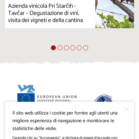
Azienda vinicola Pri Starčih -
Tavčar – Degustazione di vini,
visita dei vigneti e della cantina
Il sito web utilizza i cookie per fornire agli utenti una
Progetto VisitKras. L’investimento è cofinanziato dalla
Repubblica di Slovenia e dal Fondo europeo di sviluppo
migliore esperienza di navigazione e monitorare le
regionale dell’Unione Europea.
statistiche delle visite.
Facendo clic su “Acconsento”, si dichiara di essere d’accordo con