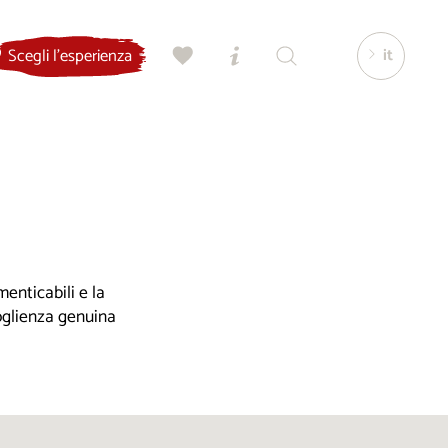
it
Scegli l'esperienza
enticabili e la
coglienza genuina