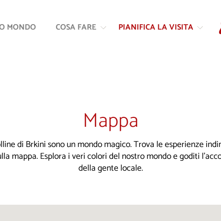
Vai
Vai
al
alla
RO MONDO
COSA FARE
PIANIFICA LA VISITA
contenuto
navigazione
Mappa
colline di Brkini sono un mondo magico. Trova le esperienze indim
ulla mappa. Esplora i veri colori del nostro mondo e goditi l'ac
della gente locale.