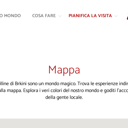
Vai
Vai
al
alla
RO MONDO
COSA FARE
PIANIFICA LA VISITA
contenuto
navigazione
Mappa
colline di Brkini sono un mondo magico. Trova le esperienze indim
ulla mappa. Esplora i veri colori del nostro mondo e goditi l'ac
della gente locale.