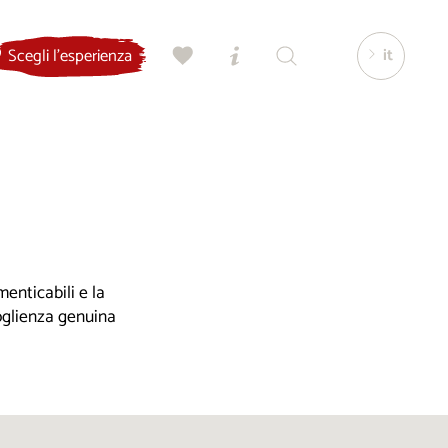
it
Scegli l'esperienza
enticabili e la
coglienza genuina