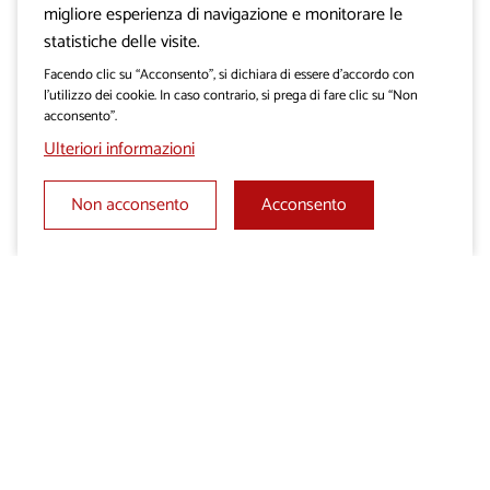
migliore esperienza di navigazione e monitorare le
statistiche delle visite.
Facendo clic su “Acconsento”, si dichiara di essere d’accordo con
l’utilizzo dei cookie. In caso contrario, si prega di fare clic su “Non
acconsento”.
Ulteriori informazioni
Non acconsento
Acconsento
AGRITURISMI
Agriturismo Leban
I parchi dal cuore verde
Lo sapevate che il Carso vanta una biodiversità tra le più ricche
al mondo? Il nostro impegno a preservare questo importante
habitat naturale si riflette nelle aree protette e nei parchi