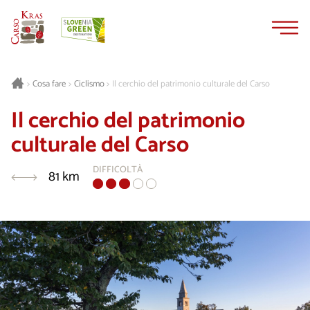
Vai
Vai
al
alla
contenuto
navigazione
Cosa fare
Ciclismo
Il cerchio del patrimonio culturale del Carso
>
>
>
Il cerchio del patrimonio
culturale del Carso
DIFFICOLTÀ
81 km