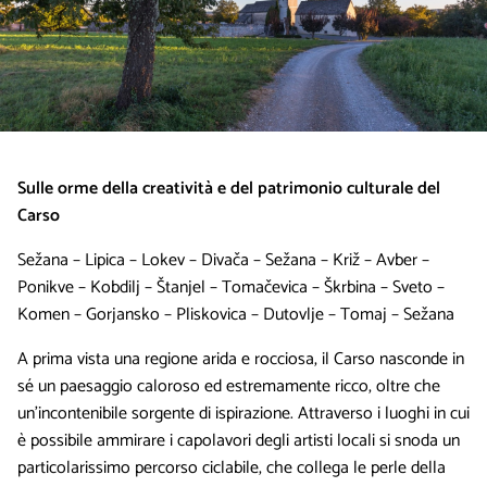
Sulle orme della creatività e del patrimonio culturale del
Carso
Sežana – Lipica – Lokev – Divača – Sežana – Križ – Avber –
Ponikve – Kobdilj – Štanjel – Tomačevica – Škrbina – Sveto –
Komen – Gorjansko – Pliskovica – Dutovlje – Tomaj – Sežana
A prima vista una regione arida e rocciosa, il Carso nasconde in
sé un paesaggio caloroso ed estremamente ricco, oltre che
un’incontenibile sorgente di ispirazione. Attraverso i luoghi in cui
è possibile ammirare i capolavori degli artisti locali si snoda un
particolarissimo percorso ciclabile, che collega le perle della