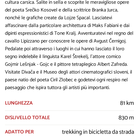
cultura carsica. Salite in sella e scoprite le meravigliose opere
del poeta Srečko Kosovel e della scrittrice Branka Jurca,
nonché le grafiche create da Lojze Spacal. Lasciatevi
affascinare dalla particolare architettura di Maks Fabiani e dai
dipinti espressionistici di Tone Kralj. Avventuratevi nel regno del
cavallo Lipizzano per conoscere le opere di Avgust Černigoj.
Pedalate poi attraverso i luoghi in cui hanno lasciato il loro
segno indelebile il linguista Karel Štrekelj, l’attore comico
Gojmir Lešnjak - Gojc e il pittore tetraplegico Albert Zafreda.
Visitate Divača e il Museo degli attori cinematografici sloveni, il
paese natio del poeta Ciril Zlobec e godetevi ogni respiro nel
paesaggio che ispira tuttora gli artisti più importanti.
81 km
LUNGHEZZA
830 m
DISLIVELLO TOTALE
trekking in bicicletta da strada
ADATTO PER