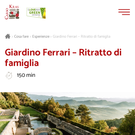
Vai
Vai
al
alla
contenuto
navigazione
Cosa fare
Esperienze
Giardino Ferrari – Ritratto di famiglia
>
>
>
Giardino Ferrari – Ritratto di
famiglia
150 min