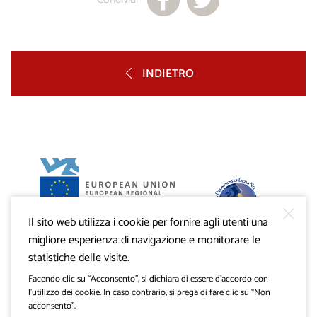
INDIETRO
Il sito web utilizza i cookie per fornire agli utenti una
Progetto VisitKras. L’investimento è cofinanziato dalla
Repubblica di Slovenia e dal Fondo europeo di sviluppo
migliore esperienza di navigazione e monitorare le
regionale dell’Unione Europea.
statistiche delle visite.
Facendo clic su “Acconsento”, si dichiara di essere d’accordo con
l’utilizzo dei cookie. In caso contrario, si prega di fare clic su “Non
acconsento”.