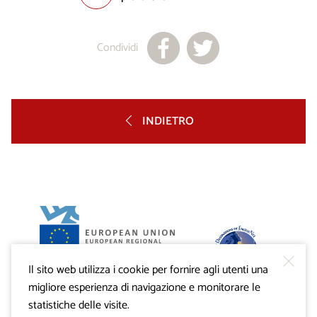
Condividi
INDIETRO
Il sito web utilizza i cookie per fornire agli utenti una
Progetto VisitKras. L’investimento è cofinanziato dalla
Repubblica di Slovenia e dal Fondo europeo di sviluppo
migliore esperienza di navigazione e monitorare le
regionale dell’Unione Europea.
statistiche delle visite.