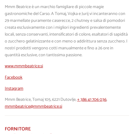
Mmm Beatrice è un marchio famigliare di piccole magie
gastronomiche del Carso. A Tomaj, Vojka e Jurij vi incanteranno con
29 marmellate puramente caserecce, 2 chutney e salsa di pomodori
creata esclusivamente con i migliori ingredienti prevalentemente
locali, senza conservanti, intensificatori di colore, esaltatori di sapidità
o zucchero gelatinizzante e con meno o addirittura senza zucchero. I
nostri prodotti vengono cotti manualmente e fino a 26 ore in
quantità esclusive, con tantissima passione.
www.mmmbeatrice.si
Facebook
Instagram
Mmm Beatrice, Tomaj 105, 6221 Dutovlje,
+ 386 41 706 036
,
mmmbeatrice@mmmbeatrice.si
FORNITORE