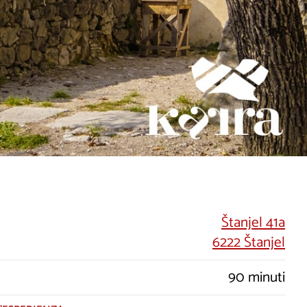
Štanjel 41a
6222 Štanjel
90 minuti