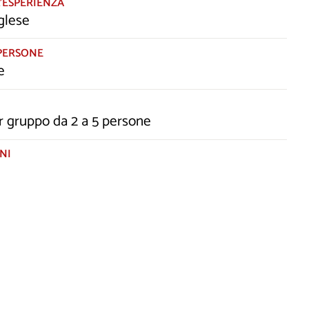
’ESPERIENZA
glese
PERSONE
e
r gruppo da 2 a 5 persone
NI