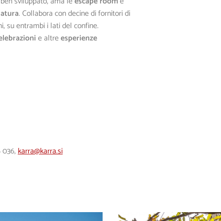
e ben sviluppato, ama le
escape room
e
atura
. Collabora con decine di fornitori di
i, su entrambi i lati del confine.
elebrazioni
e altre
esperienze
6 036
,
karra@karra.si