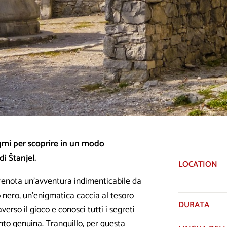
nigmi per scoprire in un modo
i Štanjel.
LOCATION
Prenota un’avventura indimenticabile da
to nero, un’enigmatica caccia al tesoro
DURATA
averso il gioco e conosci tutti i segreti
nto genuina. Tranquillo, per questa