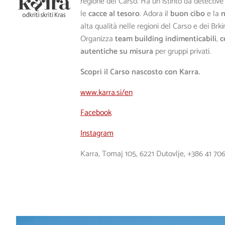
regione del Carso. Ha un istinto da detectiv
le
cacce al tesoro
. Adora il
buon cibo
e la
n
alta qualità nelle regioni del Carso e dei Brkin
Organizza
team building indimenticabili
,
c
autentiche su misura
per gruppi privati.
Scopri il Carso nascosto con Karra.
www.karra.si/en
Facebook
Instagram
Karra, Tomaj 105, 6221 Dutovlje,
+386 41 70