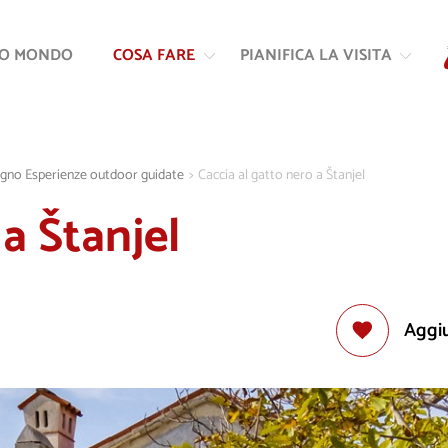
Vai
Vai
al
alla
RO MONDO
COSA FARE
PIANIFICA LA VISITA
contenuto
navigazione
giugno Esperienze outdoor guidate
>
Caccia al gatto nero a Štanjel
 a Štanjel
Aggiu