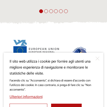
Il sito web utilizza i cookie per fornire agli utenti una
Progetto VisitKras. L’investimento è cofinanziato dalla
Repubblica di Slovenia e dal Fondo europeo di sviluppo
migliore esperienza di navigazione e monitorare le
regionale dell’Unione Europea.
statistiche delle visite.
Facendo clic su “Acconsento”, si dichiara di essere d’accordo con
l’utilizzo dei cookie. In caso contrario, si prega di fare clic su “Non
acconsento”.
Ulteriori informazioni