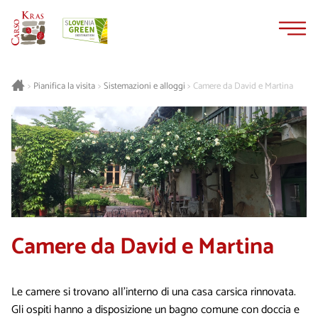
Vai
Vai
al
alla
contenuto
navigazione
Pianifica la visita
Sistemazioni e alloggi
Camere da David e Martina
>
>
>
Camere da David e Martina
Le camere si trovano all’interno di una casa carsica rinnovata.
Gli ospiti hanno a disposizione un bagno comune con doccia e