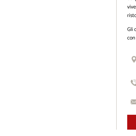
vive
rist
Gli 
con 