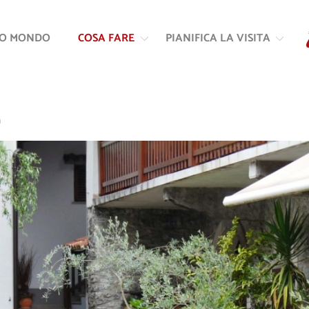
Vai
Vai
al
alla
RO MONDO
COSA FARE
PIANIFICA LA VISITA
contenuto
navigazione
h