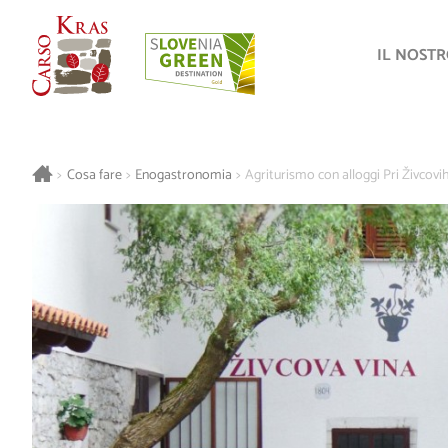
IL NOST
>
Cosa fare
>
Enogastronomia
>
Agriturismo con alloggi Pri Živcovi