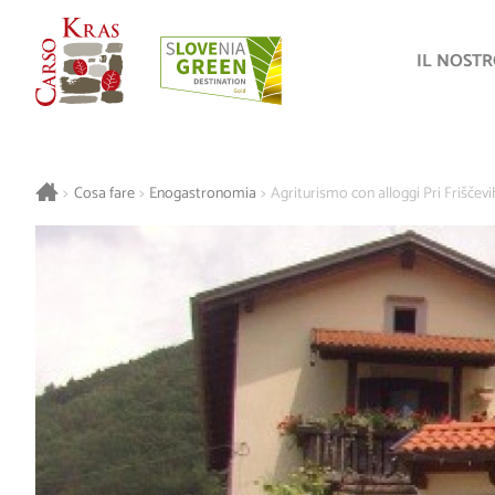
IL NOST
>
Cosa fare
>
Enogastronomia
>
Agriturismo con alloggi Pri Friščevi