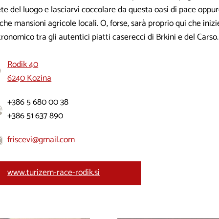
te del luogo e lasciarvi coccolare da questa oasi di pace oppu
che mansioni agricole locali. O, forse, sarà proprio qui che inizi
ronomico tra gli autentici piatti caserecci di Brkini e del Carso.
Rodik 40
6240 Kozina
+386 5 680 00 38
+386 51 637 890
friscevi@gmail.com
www.turizem-race-rodik.si