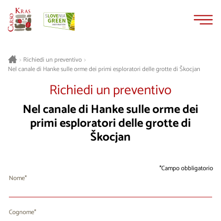
Vai
Vai
al
alla
contenuto
navigazione
>
Richiedi un preventivo
>
Nel canale di Hanke sulle orme dei primi esploratori delle grotte di Škocjan
Richiedi un preventivo
Nel canale di Hanke sulle orme dei
primi esploratori delle grotte di
Škocjan
Campo obbligatorio
Nome
Cognome