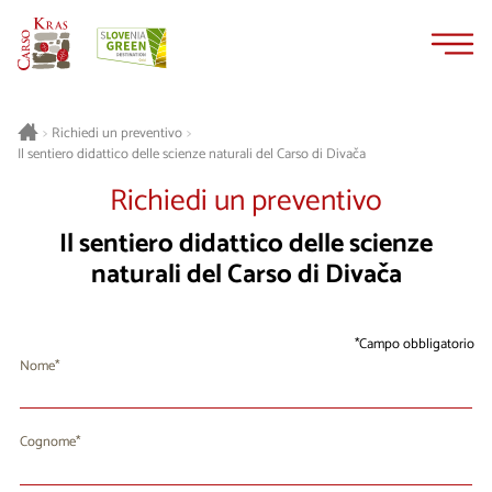
Vai
Vai
al
alla
contenuto
navigazione
>
Richiedi un preventivo
>
Il sentiero didattico delle scienze naturali del Carso di Divača
Richiedi un preventivo
Il sentiero didattico delle scienze
naturali del Carso di Divača
Campo obbligatorio
Nome
Cognome