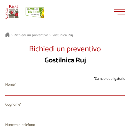
Vai
Vai
al
alla
contenuto
navigazione
Gostilnica Ruj
>
Richiedi un preventivo
>
Richiedi un preventivo
Gostilnica Ruj
Campo obbligatorio
Nome
Cognome
Numero di telefono