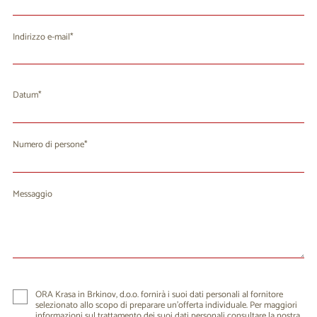
Indirizzo e-mail
Datum
agosto 2026
Lu
Ma
Me
Gi
Ve
Sa
Do
Numero di persone
27
28
29
30
31
1
2
3
4
5
7
8
9
6
Messaggio
10
11
12
13
14
15
16
17
18
19
20
21
22
23
24
25
26
27
28
29
30
31
1
2
3
4
5
6
ORA Krasa in Brkinov, d.o.o. fornirà i suoi dati personali al fornitore
selezionato allo scopo di preparare un'offerta individuale. Per maggiori
informazioni sul trattamento dei suoi dati personali consultare la nostra