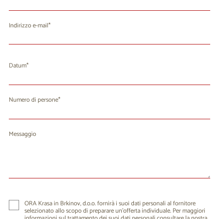
Indirizzo e-mail
Datum
agosto 2026
Lu
Ma
Me
Gi
Ve
Sa
Do
Numero di persone
27
28
29
30
31
1
2
3
4
5
6
7
9
8
Messaggio
10
11
12
13
14
15
16
17
18
19
20
21
22
23
24
25
26
27
28
29
30
31
1
2
3
4
5
6
ORA Krasa in Brkinov, d.o.o. fornirà i suoi dati personali al fornitore
selezionato allo scopo di preparare un'offerta individuale. Per maggiori
informazioni sul trattamento dei suoi dati personali consultare la nostra