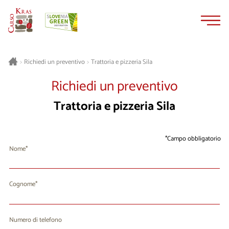
Vai
Vai
al
alla
contenuto
navigazione
Trattoria e pizzeria Sila
>
Richiedi un preventivo
>
Richiedi un preventivo
Trattoria e pizzeria Sila
Campo obbligatorio
Nome
Cognome
Numero di telefono