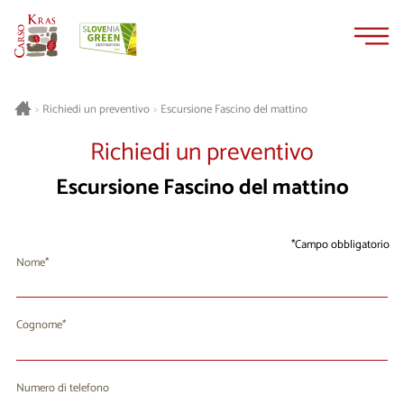
Vai
Vai
al
alla
contenuto
navigazione
Escursione Fascino del mattino
>
Richiedi un preventivo
>
Richiedi un preventivo
Escursione Fascino del mattino
Campo obbligatorio
Nome
Cognome
Numero di telefono