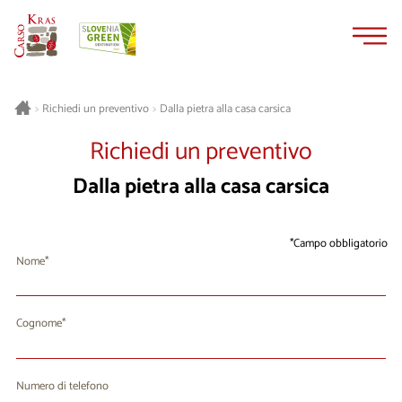
Vai
Vai
al
alla
contenuto
navigazione
Dalla pietra alla casa carsica
>
Richiedi un preventivo
>
Richiedi un preventivo
Dalla pietra alla casa carsica
Campo obbligatorio
Nome
Cognome
Numero di telefono