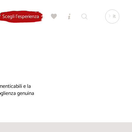
it
Scegli l'esperienza
enticabili e la
coglienza genuina