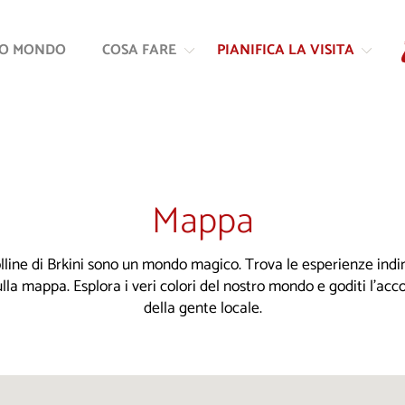
Vai
Vai
al
alla
RO MONDO
COSA FARE
PIANIFICA LA VISITA
contenuto
navigazione
Mappa
colline di Brkini sono un mondo magico. Trova le esperienze indim
ulla mappa. Esplora i veri colori del nostro mondo e goditi l'ac
della gente locale.