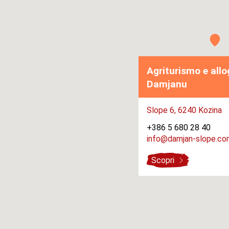
Agriturismo e allog
Damjanu
Slope 6,
6240 Kozina
+386 5 680 28 40
info@damjan-slope.co
Scopri