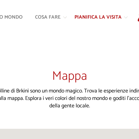
Vai
Vai
al
alla
RO MONDO
COSA FARE
PIANIFICA LA VISITA
contenuto
navigazione
Mappa
colline di Brkini sono un mondo magico. Trova le esperienze indim
ulla mappa. Esplora i veri colori del nostro mondo e goditi l'ac
della gente locale.