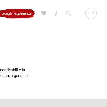
it
Scegli l'esperienza
enticabili e la
coglienza genuina