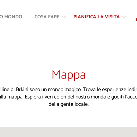
Vai
Vai
al
alla
RO MONDO
COSA FARE
PIANIFICA LA VISITA
contenuto
navigazione
Mappa
colline di Brkini sono un mondo magico. Trova le esperienze indim
ulla mappa. Esplora i veri colori del nostro mondo e goditi l'ac
della gente locale.