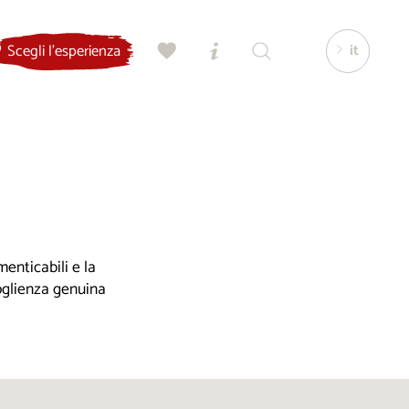
it
Scegli l'esperienza
enticabili e la
coglienza genuina