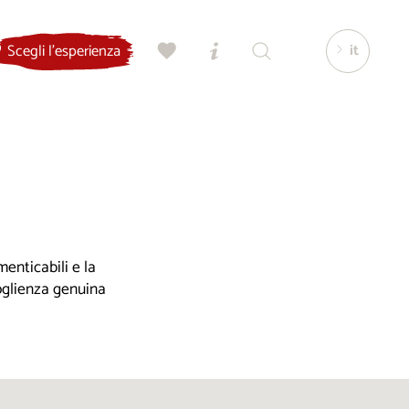
it
Scegli l'esperienza
enticabili e la
coglienza genuina