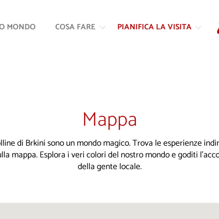
Vai
Vai
al
alla
RO MONDO
COSA FARE
PIANIFICA LA VISITA
contenuto
navigazione
Mappa
colline di Brkini sono un mondo magico. Trova le esperienze indim
ulla mappa. Esplora i veri colori del nostro mondo e goditi l'ac
della gente locale.