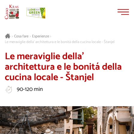
Vai
Vai
al
alla
contenuto
navigazione
Cosa fare
Esperienze
>
>
>
Le meraviglie della' architettura e le bonitá della cucina locale - Štanjel
Le meraviglie della'
architettura e le bonitá della
cucina locale - Štanjel
90-120 min