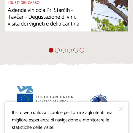
I GUSTI DEL CARSO
Azienda vinicola Pri Starčih -
Tavčar – Degustazione di vini,
visita dei vigneti e della cantina
Il sito web utilizza i cookie per fornire agli utenti una
Progetto VisitKras. L’investimento è cofinanziato dalla
Repubblica di Slovenia e dal Fondo europeo di sviluppo
migliore esperienza di navigazione e monitorare le
regionale dell’Unione Europea.
statistiche delle visite.