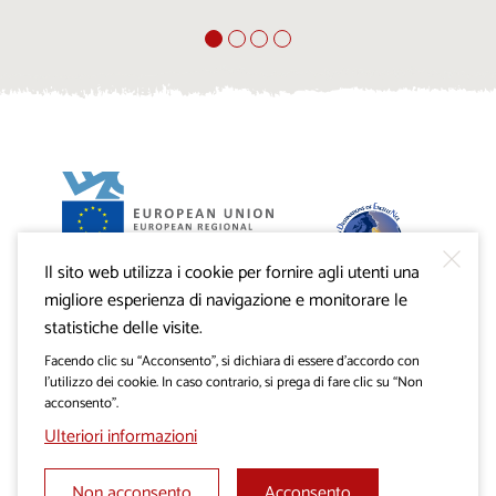
Il sito web utilizza i cookie per fornire agli utenti una
Progetto VisitKras. L’investimento è cofinanziato dalla
Repubblica di Slovenia e dal Fondo europeo di sviluppo
migliore esperienza di navigazione e monitorare le
regionale dell’Unione Europea.
statistiche delle visite.
Facendo clic su “Acconsento”, si dichiara di essere d’accordo con
l’utilizzo dei cookie. In caso contrario, si prega di fare clic su “Non
acconsento”.
Ulteriori informazioni
Non acconsento
Acconsento