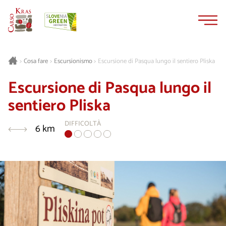
Vai
Vai
al
alla
contenuto
navigazione
Cosa fare
Escursionismo
Escursione di Pasqua lungo il sentiero Pliska
>
>
>
Escursione di Pasqua lungo il
sentiero Pliska
DIFFICOLTÀ
6 km