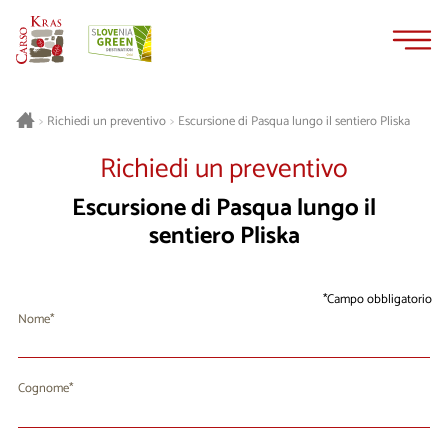
Vai
Vai
al
alla
contenuto
navigazione
Escursione di Pasqua lungo il sentiero Pliska
>
Richiedi un preventivo
>
Richiedi un preventivo
Escursione di Pasqua lungo il
sentiero Pliska
Campo obbligatorio
Nome
Cognome