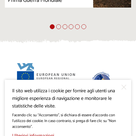
Prima Guerra Mondiale
Il sito web utilizza i cookie per fornire agli utenti una
Progetto VisitKras. L’investimento è cofinanziato dalla
Repubblica di Slovenia e dal Fondo europeo di sviluppo
migliore esperienza di navigazione e monitorare le
regionale dell’Unione Europea.
statistiche delle visite.
Facendo clic su “Acconsento”, si dichiara di essere d’accordo con
l’utilizzo dei cookie. In caso contrario, si prega di fare clic su “Non
acconsento”.
Ulteriori informazioni