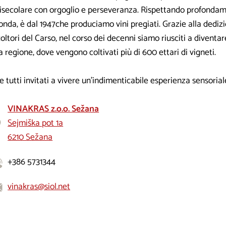
risecolare con orgoglio e perseveranza. Rispettando profondam
onda, è dal 1947che produciamo vini pregiati. Grazie alla dedizi
coltori del Carso, nel corso dei decenni siamo riusciti a diventa
a regione, dove vengono coltivati più di 600 ettari di vigneti.
e tutti invitati a vivere un'indimenticabile esperienza sensorial
VINAKRAS z.o.o. Sežana
Sejmiška pot 1a
6210 Sežana
+386 5731344
vinakras@siol.net