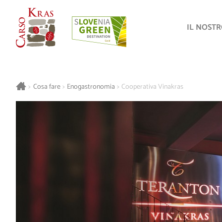
IL NOST
>
Cosa fare
>
Enogastronomia
>
Cooperativa Vinakras