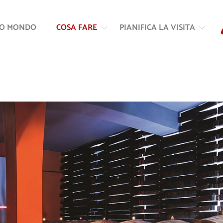
Vai
Vai
al
alla
RO MONDO
COSA FARE
PIANIFICA LA VISITA
contenuto
navigazione