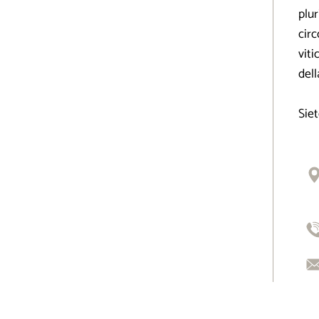
plu
circ
viti
dell
Siet