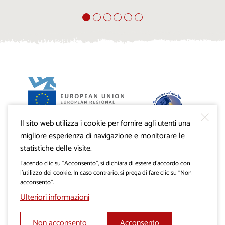
Il sito web utilizza i cookie per fornire agli utenti una
Progetto VisitKras. L’investimento è cofinanziato dalla
Repubblica di Slovenia e dal Fondo europeo di sviluppo
migliore esperienza di navigazione e monitorare le
regionale dell’Unione Europea.
statistiche delle visite.
Facendo clic su “Acconsento”, si dichiara di essere d’accordo con
l’utilizzo dei cookie. In caso contrario, si prega di fare clic su “Non
acconsento”.
Ulteriori informazioni
Non acconsento
Acconsento