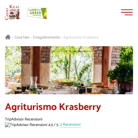
Vai
Vai
al
alla
contenuto
navigazione
Cosa fare
Enogastronomia
Agriturismo Krasberry
>
>
>
Agriturismo Krasberry
TripAdvisor Recensioni
2 Recensioni