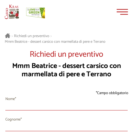
Vai
Vai
al
alla
contenuto
navigazione
>
Richiedi un preventivo
>
Mmm Beatrice - dessert carsico con marmellata di pere e Terrano
Richiedi un preventivo
Mmm Beatrice - dessert carsico con
marmellata di pere e Terrano
Campo obbligatorio
Nome
Cognome