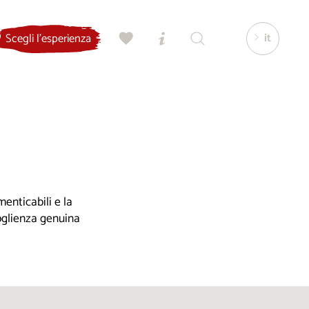
it
Scegli l'esperienza
enticabili e la
coglienza genuina