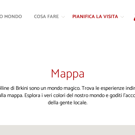
Vai
Vai
al
alla
RO MONDO
COSA FARE
PIANIFICA LA VISITA
contenuto
navigazione
Mappa
colline di Brkini sono un mondo magico. Trova le esperienze indim
ulla mappa. Esplora i veri colori del nostro mondo e goditi l'ac
della gente locale.