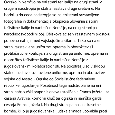
Ogrsko in Nemčijo na eni strani ter Italijo na drugi strani. V
drugem nadstropju je stalna razstava druge svetovne. Na
hodniku drugega nadstropja so na eni strani razstavljene
fotografije in dokumentacija okupacije Slovenije s strani
fašistične Italije in nacistične Nemčije, na drugi strani pa
narodnoosvobodilni boj. Obiskovalec se v razstavnem prostoru
ponovno nahaja med vojskujočima silama. Tako so na eni
strani razstavljene uniforme, oprema in oborožitev sil
protifašistične koalicije, na drugi strani pa uniforme, oprema in
oborožitev fašistične Italije in nacistične Nemčije z
jugoslovanskimi kolaboracionisti. Na podstrešju so v sklopu
stalne razstave razstavljene uniforme, oprema in oborožitev
vojska od Avstro - Ogrske do Socialistične federativne
republike Jugoslavije. Posebnost tega nadstropja je na eni
strani habsburški prapor iz dneva ustoličenja Franca Jožefa I za
cesarja Avstrije, komorni ključ ter ogrska in nemška garda
cesarja Franca Jožefa I. Na drugi strani pa nosilec kasetne
bombe, ki jo je Jugoslovanska ljudska armada uporabila proti