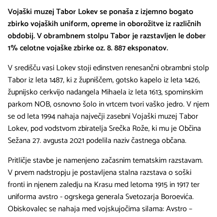
Vojaški muzej Tabor Lokev se ponaša z izjemno bogato
zbirko vojaških uniform, opreme in oborožitve iz različnih
obdobij. V obrambnem stolpu Tabor je razstavljen le dober
1% celotne vojaške zbirke oz. 8. 887 eksponatov.
V središču vasi Lokev stoji edinstven renesančni obrambni stolp
Tabor iz leta 1487, ki z župniščem, gotsko kapelo iz leta 1426,
župnijsko cerkvijo nadangela Mihaela iz leta 1613, spominskim
parkom NOB, osnovno šolo in vrtcem tvori vaško jedro. V njem
se od leta 1994 nahaja največji zasebni Vojaški muzej Tabor
Lokev, pod vodstvom zbiratelja Srečka Rože, ki mu je Občina
Sežana 27. avgusta 2021 podelila naziv častnega občana.
Pritličje stavbe je namenjeno začasnim tematskim razstavam.
V prvem nadstropju je postavljena stalna razstava o soški
fronti in njenem zaledju na Krasu med letoma 1915 in 1917 ter
uniforma avstro - ogrskega generala Svetozarja Boroevića.
Obiskovalec se nahaja med vojskujočima silama: Avstro –