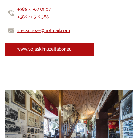
+386 5 767 01 07
+386 41 516 586
srecko.roze@hotmail.com
www.vojaskimuzejtabor.eu